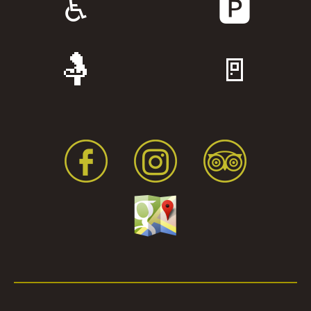
♿
🅿️
🤱
🚪